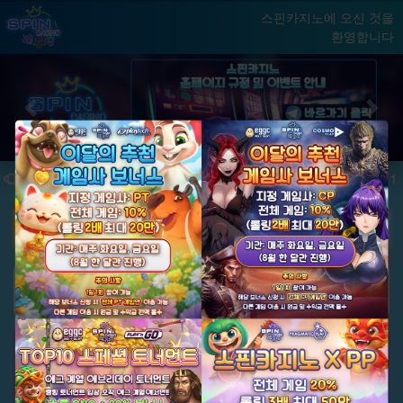
스핀카지노에 오신 것을
환영합니다
홈
게임
빅윈 클럽
닫기
Previous
Next
★ 국내 최초, 국내 슬롯 1